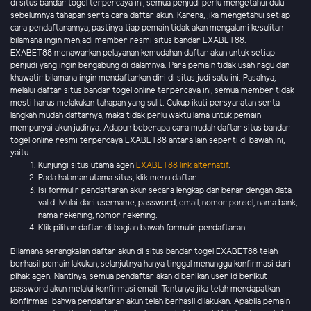
di situs bandar togel terpercaya ini, semua penjudi perlu mengetahui dulu
sebelumnya tahapan serta cara daftar akun. Karena, jika mengetahui setiap
cara pendaftarannya, pastinya tiap pemain tidak akan mengalami kesulitan
bilamana ingin menjadi member resmi situs bandar EXABET88.
EXABET88 menawarkan pelayanan kemudahan daftar akun untuk setiap
penjudi yang ingin bergabung di dalamnya. Para pemain tidak usah ragu dan
khawatir bilamana ingin mendaftarkan diri di situs judi satu ini. Pasalnya,
melalui daftar situs bandar togel online terpercaya ini, semua member tidak
mesti harus melakukan tahapan yang sulit. Cukup ikuti persyaratan serta
langkah mudah daftarnya, maka tidak perlu waktu lama untuk pemain
mempunyai akun judinya. Adapun beberapa cara mudah daftar situs bandar
togel online resmi terpercaya EXABET88 antara lain seperti di bawah ini,
yaitu:
Kunjungi situs utama agen
EXABET88 link alternatif
.
Pada halaman utama situs, klik menu daftar.
Isi formulir pendaftaran akun secara lengkap dan benar dengan data
valid. Mulai dari username, password, email, nomor ponsel, nama bank,
nama rekening, nomor rekening.
Klik pilihan daftar di bagian bawah formulir pendaftaran.
Bilamana serangkaian daftar akun di situs bandar togel EXABET88 telah
berhasil pemain lakukan, selanjutnya hanya tinggal menunggu konfirmasi dari
pihak agen. Nantinya, semua pendaftar akan diberikan user id berikut
password akun melalui konfirmasi email. Tentunya jika telah mendapatkan
konfirmasi bahwa pendaftaran akun telah berhasil dilakukan. Apabila pemain