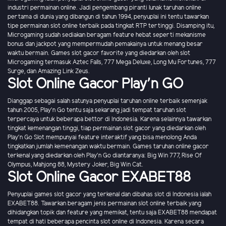
industri permainan online. Jadi pengembang piranti lunak taruhan online
pertama di dunia yang dibangun di tahun 1994, penyuplai ini tentu tawarkan
tipe permainan slot online terbaik pada tingkat RTP tertinggi. Disamping itu,
Microgaming sudah sediakan beragam feature hebat seperti mekanisme
bonus dan jackpot yang mempermudah pemakainya untuk menang besar
waktu bermain. Games slot gacor favorite yang diedarkan oleh slot
Microgaming termasuk Aztec Falls, 777 Mega Deluxe, Long Mu Fortunes, 777
Surge, dan Amazing Link Zeus.
Slot Online Gacor Play'n GO
Dianggap sebagai salah satunya penyuplai taruhan online terbaik semenjak
tahun 2005, Play'n Go tentu saja sekarang jadi tempat taruhan slot
terpercaya untuk beberapa bettor di Indonesia. Karena selainnya tawarkan
tingkat kemenangan tinggi, tiap permainan slot gacor yang diedarkan oleh
Play'n Go Slot mempunyai feature interaktif yang bisa menolong Anda
tingkatkan jumlah kemenangan waktu bermain. Games taruhan online gacor
terkenal yang diedarkan oleh Play'n Go diantaranya: Big Win 777, Rise Of
Olympus, Mahjong 88, Mystery Joker, Big Win Cat.
Slot Online Gacor EXABET88
Penyuplai games slot gacor yang terkenal dan dibahas slot di Indonesia ialah
EXABET88. Tawarkan beragam jenis permainan slot online terbaik yang
dihidangkan topik dan feature yang memikat, tentu saja EXABET88 mendapat
tempat di hati beberapa pencinta slot online di Indonesia. Karena secara