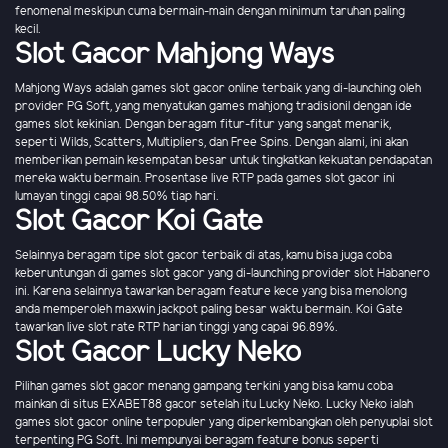
fenomenal meskipun cuma bermain-main dengan minimum taruhan paling
kecil.
Slot Gacor Mahjong Ways
Mahjong Ways adalah games slot gacor online terbaik yang di-launching oleh
provider PG Soft, yang menyatukan games mahjong tradisionil dengan ide
games slot kekinian. Dengan beragam fitur-fitur yang sangat menarik,
seperti Wilds, Scatters, Multipliers, dan Free Spins. Dengan alami, ini akan
memberikan pemain kesempatan besar untuk tingkatkan kekuatan pendapatan
mereka waktu bermain. Prosentase live RTP pada games slot gacor ini
lumayan tinggi capai 98.50% tiap hari.
Slot Gacor Koi Gate
Selainnya beragam tipe slot gacor terbaik di atas, kamu bisa juga coba
keberuntungan di games slot gacor yang di-launching provider slot Habanero
ini. Karena selainnya tawarkan beragam feature kece yang bisa menolong
anda memperoleh maxwin jackpot paling besar waktu bermain. Koi Gate
tawarkan live slot rate RTP harian tinggi yang capai 96.89%.
Slot Gacor Lucky Neko
Pilihan games slot gacor menang gampang terkini yang bisa kamu coba
mainkan di situs EXABET88 gacor setelah itu Lucky Neko. Lucky Neko ialah
games slot gacor online terpopuler yang diperkembangkan oleh penyuplai slot
terpenting PG Soft. Ini mempunyai beragam feature bonus seperti