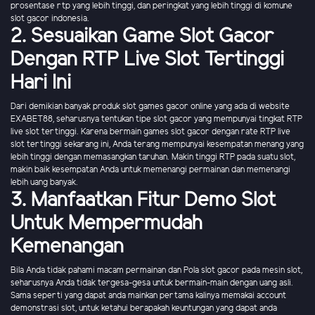
prosentase rtp yang lebih tinggi, dan peringkat yang lebih tinggi di komune
slot gacor indonesia.
2. Sesuaikan Game Slot Gacor
Dengan RTP Live Slot Tertinggi
Hari Ini
Dari demikian banyak produk slot games gacor online yang ada di website
EXABET88, seharusnya tentukan tipe slot gacor yang mempunyai tingkat RTP
live slot tertinggi. Karena bermain games slot gacor dengan rate RTP live
slot tertinggi sekarang ini, Anda terang mempunyai kesempatan menang yang
lebih tinggi dengan memasangkan taruhan. Makin tinggi RTP pada suatu slot,
makin baik kesempatan Anda untuk memenangi permainan dan memenangi
lebih uang banyak.
3. Manfaatkan Fitur Demo Slot
Untuk Mempermudah
Kemenangan
Bila Anda tidak pahami macam permainan dan Pola slot gacor pada mesin slot,
seharusnya Anda tidak tergesa-gesa untuk bermain-main dengan uang asli.
Sama seperti yang dapat anda mainkan pertama kalinya memakai account
demonstrasi slot, untuk ketahui berapakah keuntungan yang dapat anda