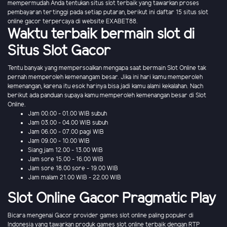
mempermudah Anda tentukan situs slot terbaik yang tawarkan proses
pembayaran tertinggi pada setiap putaran, berikut ini daftar 15 situs slot
online gacor terpercaya di website EXABET88.
Waktu terbaik bermain slot di
Situs Slot Gacor
Tentu banyak yang mempersoalkan mengapa saat bermain Slot Online tak
pernah memperoleh kemenangam besar. Jika ini hari kamu memperoleh
kemenangan, karena itu esok harinya bisa jadi kamu alami kekalahan. Nach
berikut ada panduan supaya kamu memperoleh kemenangan besar di Slot
Online.
Jam 00.00 - 01.00 WIB subuh
Jam 03.00 - 04.00 WIB subuh
Jam 06.00 - 07.00 pagi WIB
Jam 09.00 - 10.00 WIB
Siang jam 12.00 - 13.00 WIB
Jam sore 15.00 - 16.00 WIB
Jam sore 18.00 sore - 19.00 WIB
Jam malam 21.00 WIB - 22.00 WIB
Slot Online Gacor Pragmatic Play
Bicara mengenai Gacor provider games slot online paling populer di
Indonesia yang tawarkan produk games slot online terbaik dengan RTP