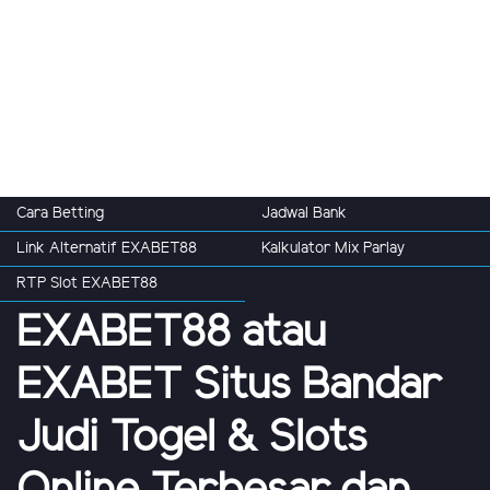
Cara Betting
Jadwal Bank
Link Alternatif EXABET88
Kalkulator Mix Parlay
RTP Slot EXABET88
EXABET88 atau
EXABET Situs Bandar
Judi Togel & Slots