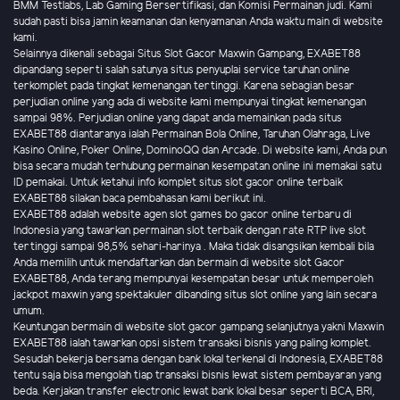
BMM Testlabs, Lab Gaming Bersertifikasi, dan Komisi Permainan judi. Kami
sudah pasti bisa jamin keamanan dan kenyamanan Anda waktu main di website
kami.
Selainnya dikenali sebagai Situs Slot Gacor Maxwin Gampang, EXABET88
dipandang seperti salah satunya situs penyuplai service taruhan online
terkomplet pada tingkat kemenangan tertinggi. Karena sebagian besar
perjudian online yang ada di website kami mempunyai tingkat kemenangan
sampai 98%. Perjudian online yang dapat anda memainkan pada situs
EXABET88 diantaranya ialah Permainan Bola Online, Taruhan Olahraga, Live
Kasino Online, Poker Online, DominoQQ dan Arcade. Di website kami, Anda pun
bisa secara mudah terhubung permainan kesempatan online ini memakai satu
ID pemakai. Untuk ketahui info komplet situs slot gacor online terbaik
EXABET88 silakan baca pembahasan kami berikut ini.
EXABET88 adalah website agen slot games bo gacor online terbaru di
Indonesia yang tawarkan permainan slot terbaik dengan rate RTP live slot
tertinggi sampai 98,5% sehari-harinya . Maka tidak disangsikan kembali bila
Anda memilih untuk mendaftarkan dan bermain di website slot Gacor
EXABET88, Anda terang mempunyai kesempatan besar untuk memperoleh
jackpot maxwin yang spektakuler dibanding situs slot online yang lain secara
umum.
Keuntungan bermain di website slot gacor gampang selanjutnya yakni Maxwin
EXABET88 ialah tawarkan opsi sistem transaksi bisnis yang paling komplet.
Sesudah bekerja bersama dengan bank lokal terkenal di Indonesia, EXABET88
tentu saja bisa mengolah tiap transaksi bisnis lewat sistem pembayaran yang
beda. Kerjakan transfer electronic lewat bank lokal besar seperti BCA, BRI,