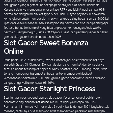
Gates Of Olympus adalah games slot gacor paling populer versus pragmatis
dari games yang digemari beberapa pencinta judi slot online Indonesia.
Karena selainnya mempunyai prosentase RTP yang lebih tinggi sampai 98%,
permainan dengan mesin slot type 5 reel dan 20 type paylines ini tawarkan
kemungkinan untuk memperoleh maxwin jackpot paling besar sampai 5000 kali
lipat dari keseluruhan taruhan. Disamping itu, permainan slot ini diperlengkapi
feature bonus terkomplet yang bisa tingkatkan kemenangan Anda waktu
bermain. Dengan begitu, Gates Of Olympus saat ini dipandang seperti pilihan
games slot gacor terbaik pada tahun 2023.
Slot Gacor Sweet Bonanza
Online
Pada posisi ke-2 , sudah pasti, Sweet Bonanza jadi opsi terbaik selanjutnya
sesudah Gates Of Olympus. Dengan design yang memikat dan tersedianya
feature bonus terkomplet seperti Wilds, Scatters, dan Tumbling Reels, Anda
terang mempunyai kesempatan besar untuk memperoleh jackpot
kemenangan spektakuler. RTP dari games gacor pragmatic ini bisa dibilang
sangat tinggi yaitu mencapai 98.46%.
Slot Gacor Starlight Princess
Starlight princes sebagai games slot gacor favorite yang di publish oleh
pragmatic play dengan
slot online
live RTP tinggi yakni capai 96.53%.
Permainan ini mempunyai mesin slot 5 reel, 4 baris dengan 1024 langkah untuk
menang, tentu saja bisa menolong anda memperoleh perkalian kemenangan