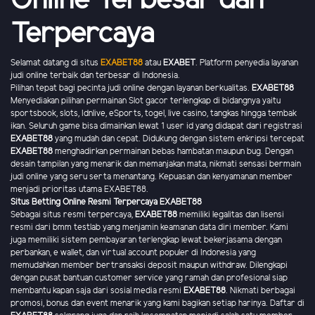
Online Terbesar dan
Terpercaya
Selamat datang di situs
EXABET88
atau
EXABET
. Platform penyedia layanan
judi online terbaik dan terbesar di Indonesia.
Pilihan tepat bagi pecinta judi online dengan layanan berkualitas.
EXABET88
Menyediakan pilihan permainan Slot gacor terlengkap di bidangnya yaitu
sportsbook, slots, Idnlive, eSports, togel, live casino, tangkas hingga tembak
ikan. Seluruh game bisa dimainkan lewat 1 user id yang didapat dari registrasi
EXABET88
yang mudah dan cepat. Didukung dengan sistem enkripsi tercepat
EXABET88
menghadirkan permainan bebas hambatan maupun bug. Dengan
desain tampilan yang menarik dan memanjakan mata, nikmati sensasi bermain
judi online yang seru serta menantang. Kepuasan dan kenyamanan member
menjadi prioritas utama EXABET88.
Situs Betting Online Resmi Terpercaya EXABET88
Sebagai situs resmi terpercaya,
EXABET88
memiliki legalitas dan lisensi
resmi dari bmm testlab yang menjamin keamanan data diri member. Kami
juga memiliki sistem pembayaran terlengkap lewat bekerjasama dengan
perbankan, e wallet, dan virtual account populer di Indonesia yang
memudahkan member bertransaksi deposit maupun withdraw. Dilengkapi
dengan pusat bantuan customer service yang ramah dan profesional siap
membantu kapan saja dari sosial media resmi
EXABET88
. Nikmati berbagai
promosi, bonus dan event menarik yang kami bagikan setiap harinya. Daftar di