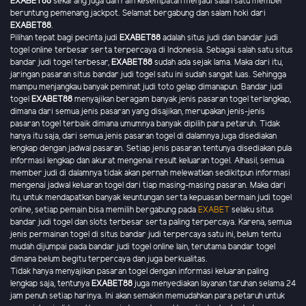
EXABET88
sekarang juga dan raih kesempatan menjadi salah satu member
beruntung pemenang jackpot. Selamat bergabung dan salam hoki dari
EXABET88
.
Pilihan tepat bagi pecinta judi
EXABET88
adalah situs judi dan bandar judi
togel online terbesar serta terpercaya di Indonesia. Sebagai salah satu situs
bandar judi togel terbesar,
EXABET88
sudah ada sejak lama. Maka dari itu,
jaringan pasaran situs bandar judi togel satu ini sudah sangat luas. Sehingga
mampu menjangkau banyak peminat judi toto gelap dimanapun. Bandar judi
togel
EXABET88
menyajikan beragam banyak jenis pasaran togel terlangkap,
dimana dari semua jenis pasaran yang disajikan, merupakan jenis-jenis
pasaran togel terbaik dimana umumnya banyak dipilih para petaruh. Tidak
hanya itu saja, dari semua jenis pasaran togel di dalamnya juga disediakan
lengkap dengan jadwal pasaran. Setiap jenis pasaran tentunya disediakan pula
informasi lengkap dan akurat mengenai result keluaran togel. Alhasil, semua
member judi di dalamnya tidak akan pernah melewatkan sedikitpun informasi
mengenai jadwal keluaran togel dari tiap masing-masing pasaran. Maka dari
itu, untuk mendapatkan banyak keuntungan serta kepuasan bermain judi togel
online, setiap pemain bisa memilih bergabung pada
EXABET
selaku situs
bandar judi togel dan slots terbesar serta paling terpercaya. Karena, semua
jenis permainan togel di situs bandar judi terpercaya satu ini, belum tentu
mudah dijumpai pada bandar judi togel online lain, terutama bandar togel
dimana belum begitu terpercaya dan juga berkualitas.
Tidak hanya menyajikan pasaran togel dengan informasi keluaran paling
lengkap saja, tentunya
EXABET88
juga menyediakan layanan taruhan selama 24
jam penuh setiap harinya. Ini akan semakin memudahkan para petaruh untuk