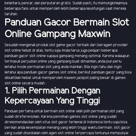
belantara, pencar, dan perputaran gratis. Sudah pasti, itu memungkinkannya
beberapa fans untuk memperoleh lebih beberapa keuntungan saat mereka
taruhan.
Panduan Gacor Bermain Slot
Online Gampang Maxwin
Sesudah mengenali produk slot game gacor terbaik dari beragam provider
slot online hebat di atas, tentu saja Anda harus juga pelajari beberapa
panduan gacor slot online supaya gampang menang optimal. Karena walaupun
termasuk perjudian online yang gampang buat dimainkan, anda pun perlu
ketahui mode permainan slot yang anda mainkan. Bila ingin tahu dan ingin
ketahui apa panduan gacor games slot online, berikut panduan gacor yang bisa
dibuktikan hebat untuk memperoleh maxwin jackpot paling besar di games
slot online secara mudah :
1. Pilih Permainan Dengan
Kepercayaan Yang Tinggi
Panduan pertama untuk bermain slot online ialah pilih permainan slot yang
sudah direferensikan. Karena pemilihan games slot online yang sudah
direkomendasikan oleh situs slot gacor terkenal di Indonesia tentu saja bisa
berikan anda kesempatan menang yang lebih tinggi waktu bermain. slot gacor
yang sudah disediakan oleh agen slot online terpercaya tentunya mempunyai