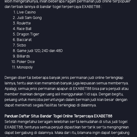
lebih mengetahuinya, inilah beberapa ragam permainan judi online terpopuler
dan terbaik lainnya di bandar togel terpercaya EXABET88 :
Live Casino
Judi Sam Gong
Roulette
Race Ball
Dragon Tiger
Baccarat
Sicbo
Game judi 12D, 24D dan 48D
Billiards
Poker Dice
Monopoly
Dengan disertai beberapa banyak jenis permainan judi online terlengkap
lainnya, tentu akan kian menambah banyak juga kepuasan semua membernya.
Apalagi, semua jenis permainan apapun di EXABET88 bisa para penjudi atau
member mainkan dengan uang asli menggunakan 1 id saja. Dengan begitu,
peluang untuk mencoba peruntungan dalam bermain judi kian besar dengan
dapat menikmati segala fasilitas terlengkap di dalamnya.
Panduan Daftar Situs Bandar Togel Online Terpercaya EXABET88
Setelah mengetahui beragam kelebihan serta kemudahan di situs judi togel
EXABET88, tentunya semua penjudi dipastikan tertarik serta menginginkan
dapat bergabung di dalamnya. Maka dari itu, bilamana ingin dapat bergabung