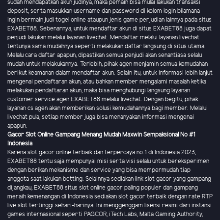
sudah mendapatkan akun judinya, maka pemain bisa mulai lakukan transaksi
deposit, serta masukkan username dan password di kolom login bilamana
ingin bermain judi togel online ataupun jenis game perjudian lainnya pada situs
EXABET88. Sebenarnya, untuk mendaftar akun di situs EXABET88 juga dapat
penjudi lakukan melalui layanan livechat. Mendaftar melalui layanan livechat
tentunya sama mudahnya seperti melakukan daftar langsung di situs utama.
Melalu cara daftar apapun, dipastikan semua penjudi akan senantiasa selalu
mudah untuk melakukannya. Terlebih, pihak agen menjamin semua kemudahan
berikut keamanan dalam mendaftar akun. Selain itu, untuk informasi lebih lanjut
mengenai pendaftaran akun, atau bahkan member mengalami masalah ketika
melakukan pendaftaran akun, maka bisa menghubungi langsung layanan
customer service agen EXABET88 melalui livechat. Dengan begitu, pihak
layanan cs agen akan memberikan solusi kemudahannya bagi member. Melalui
livechat pula, setiap member juga bisa menanyakan informasi mengenai
apapun.
Gacor Slot Online Gampang Menang Mudah Maxwin Sempaksional No #1
Indonesia
Karena slot gacor online terbaik dan terpercaya no.1 di Indonesia 2023,
EXABET88 tentu saja mempunyai misi serta visi selalu untuk bereksperimen
dengan berikan mekanisme dan service yang bisa mempermudah tiap
anggota saat lakukan betting. Selainnya sediakan link slot gacor yang gampang
dijangkau, EXABET88 situs slot online gacor paling populer dan gampang
meraih kemenangan di Indonesia sediakan slot gacor terbaik dengan rate RTP
live slot tertinggi sehari-harinya. Ini menggenggam lisensi resmi dari instansi
games internasional seperti PAGCOR, iTech Labs, Malta Gaming Authority,