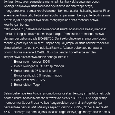
terluas, tentu akan senantiasa menghadirkan banyak keuntungan bonus.
Apalagi, selayaknya situs taruhan togel terbesar dan terpercaya,
mengedepankan semua kebutuhan member merupakan hal paling utama. Pihak
agen sepertinya tahu betul akan kebutuhan para membernya. Terlebih, semua
petaruh judi togel pastinya selalu menginginkan serta mencari banyak
keuntungan bonus.
Oleh karena itu, bilamana ingin mendapat keuntungan bonus besar, menarik
serta terlengkap dalam bermain judi togel. Pemain bisa mendapatkannya
dengan bergabung pada EXABET88. Dari seluruh penawaran promo bonus
menarik, pastinya belum tentu dapat penjudi jumpai di situs bandar togel lain
dimana belum terpercaya pula kualitasnya. Adapun beberapa penawaran
promo bonus menarik EXABET88 situs bandar togel terbesar dan
terpercaya diantaranya adalah sebagai berikut:
Bonus new member 100%
Bonus Rollingan 0.5% setiap minggu
Bonus deposit 25% setiap hari
Bonus cashback 5% setiap minggu
Bonus referral 20.3%
Bonus diskon Togel
Selain beberapa keuntungan promo bonus di atas, tentunya masih banyak pula
promo keuntungan lain dimana ditawarkan oleh situs EXABET88 bagi setiap
membernya. Seperti adanya keuntungan diskon permainan togel dengan
persentase bervariatif. Misalnya seperti diskon 2D 29%, 3D 59% serta 4D
66%. Tak hanya itu, semua jenis taruhan togel lainnya juga menyediakan bonus