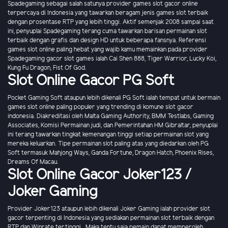
Spadegaming sebagai salah satunya provider games slot gacor online
terpercaya di Indonesia yang tawarkan beragam jenis games slot terbaik
dengan prosentase RTP yang lebih tinggi. Aktif semenjak 2008 sampai saat
ini, penyuplai Spadegaming terang cuma tawarkan barisan permainan slot
terbaik dengan grafis dan design HD untuk beberapa fansnya. Referensi
games slot online paling hebat yang wajib kamu memainkan pada provider
Spadegaming gacor slot games ialah Cai Shen 888, Tiger Warrior, Lucky Koi,
Kung Fu Dragon, Fist Of God.
Slot Online Gacor PG Soft
Pocket Gaming Soft ataupun lebih dikenali PG Soft ialah tempat untuk bermain
games slot online paling populer yang trending di komune slot gacor
indonesia. Diakreditasi oleh Malta Gaming Authority, BMM Testlabs, Gaming
Associates, Komisi Permainan judi, dan Pemerintahan HM Gibraltar, penyuplai
ini terang tawarkan tingkat kemenangan tinggi setiap permainan slot yang
mereka keluarkan. Tipe permainan slot paling atas yang diedarkan oleh PG
Soft termasuk Mahjong Ways, Ganda Fortune, Dragon Hatch, Phoenix Rises,
Dreams Of Macau.
Slot Online Gacor Joker123 /
Joker Gaming
Provider Joker123 ataupun lebih dikenali Joker Gaming ialah provider slot
gacor terpenting di Indonesia yang sediakan permainan slot terbaik dengan
RTP dan Winrate tertinggi . Maka tentu saja pemain dapat memperoleh