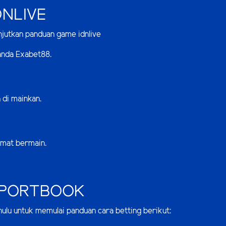
DNLIVE
njutkan panduan game idnlive
anda Exabet88.
n di mainkan.
lamat bermain.
SPORTBOOK
ahulu untuk memulai panduan cara betting berikut: