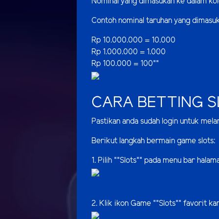
Nominal yang dimasukan ke dalam kolo
Contoh nominal taruhan yang dimasuk
Rp 10.000.000 = 10.000
Rp 1.000.000 = 1.000
Rp 100.000 = 100""
CARA BETTING S
Pastikan anda sudah login untuk mela
Berikut langkah bermain game slots:
1. Pilih ""Slots"" pada menu bar halam
2. Klik ikon Game ""Slots"" favorit k