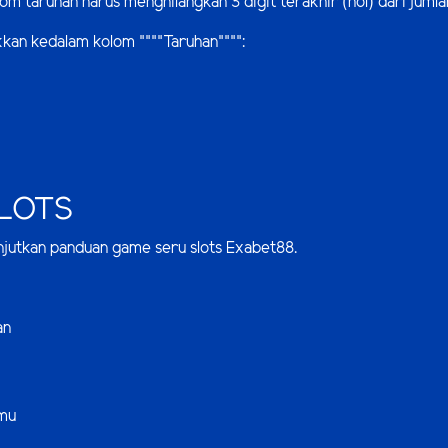
m taruhan harus menghilangkan 3 digit terakhir (nol) dari jumla
kan kedalam kolom """"Taruhan"""":
LOTS
njutkan panduan game seru slots Exabet88.
an
amu