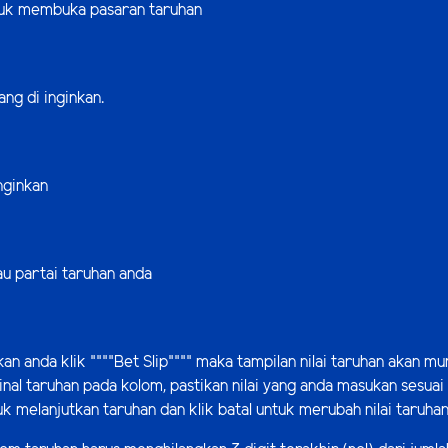
ntuk membuka pasaran taruhan
ang di inginkan.
inginkan
u partai taruhan anda
kan anda klik """"Bet Slip"""" maka tampilan nilai taruhan akan m
nal taruhan pada kolom, pastikan nilai yang anda masukan sesua
ntuk melanjutkan taruhan dan klik batal untuk merubah nilai taruhan