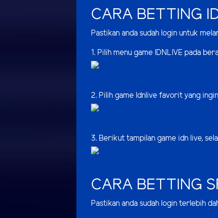
CARA BETTING I
Pastikan anda sudah login untuk mela
1. Pilih menu game IDNLIVE pada ber
2. Pilih game Idnlive favorit yang ingi
3. Berikut tampilan game idn live, se
CARA BETTING 
Pastikan anda sudah login terlebih d