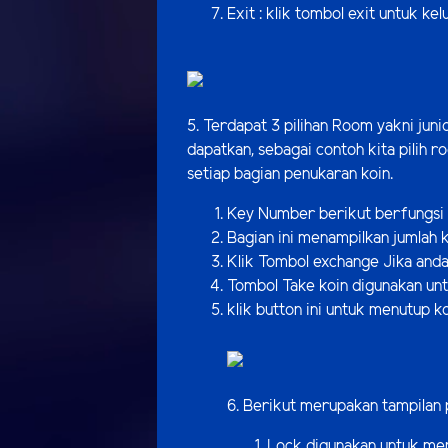
Exit : klik tombol exit untuk k
5. Terdapat 3 pilihan Room yakni jun
dapatkan, sebagai contoh kita pilih r
setiap bagian penukaran koin.
Key Number berikut berfungsi 
Bagian ini menampilkan jumlah 
Klik Tombol exchange Jika anda
Tombol Take koin digunakan unt
klik button ini untuk menutup 
6. Berikut merupakan tampilan 
Lock digunakan untuk men