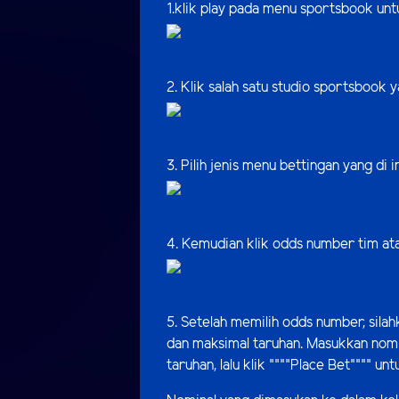
1.klik play pada menu sportsbook u
2. Klik salah satu studio sportsbook y
3. Pilih jenis menu bettingan yang di 
4. Kemudian klik odds number tim ata
5. Setelah memilih odds number, silah
dan maksimal taruhan. Masukkan nomi
taruhan, lalu klik """"Place Bet"""" u