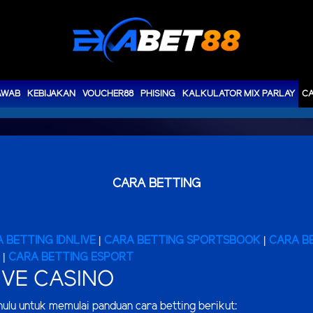
AWAB
KEBIJAKAN
VOUCHER88
PHISING
KALKULATOR MIX PARLAY
CA
CARA BETTING
 BETTING IDNLIVE
|
CARA BETTING SPORTSBOOK
|
CARA B
|
CARA BETTING ESPORT
IVE CASINO
ahulu untuk memulai panduan cara betting berikut: