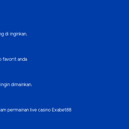
ng di inginkan.
no favorit anda
ingin dimainkan.
alam permainan live casino Exabet88