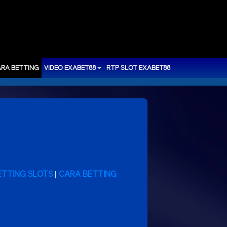
RA BETTING
VIDEO EXABET88
RTP SLOT EXABET88
ETTING SLOTS
|
CARA BETTING