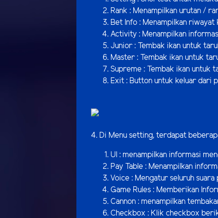
Rank : Menampilkan urutan / ran
Bet Info : Menampilkan riwaya
Activity : Menampilkan informas
Junior : Tembak ikan untuk taru
Master : Tembak ikan untuk tar
Supreme : Tembak ikan untuk t
Exit : Button untuk keluar dari
4. Di Menu setting, terdapat bebera
UI : menampilkan informasi me
Pay Table : Menampilkan inform
Voice : Mengatur seluruh suara
Game Rules : Memberikan Info
Cannon : menampilkan tembakan
Checkbox : Klik checkbox berik