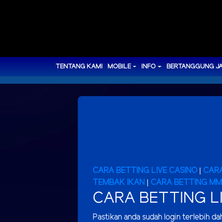
TENTANG KAMI
MOBILE
INFO
BERTANGGUNG J
CARA BETTING LIVE CASINO
|
CARA
TEMBAK IKAN
|
CARA BETTING MM
CARA BETTING L
Pastikan anda sudah login terlebih d