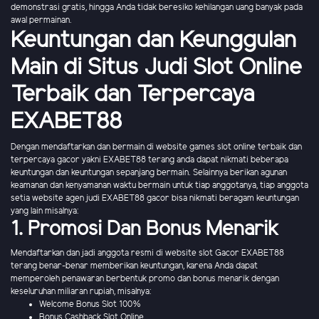
demonstrasi gratis, hingga Anda tidak beresiko kehilangan uang banyak pada
awal permainan.
Keuntungan dan Keunggulan
Main di Situs Judi Slot Online
Terbaik dan Terpercaya
EXABET88
Dengan mendaftarkan dan bermain di website games slot online terbaik dan
terpercaya gacor yakni EXABET88 terang anda dapat nikmati beberapa
keuntungan dan keuntungan sepanjang bermain. Selainnya berikan agunan
keamanan dan kenyamanan waktu bermain untuk tiap anggotanya, tiap anggota
setia website agen judi EXABET88 gacor bisa nikmati beragam keuntungan
yang lain misalnya:
1. Promosi Dan Bonus Menarik
Mendaftarkan dan jadi anggota resmi di website slot Gacor EXABET88
terang benar-benar memberikan keuntungan, karena Anda dapat
memperoleh penawaran berbentuk promo dan bonus menarik dengan
keseluruhan miliaran rupiah, misalnya:
Welcome Bonus Slot 100%
Bonus Cashback Slot Online