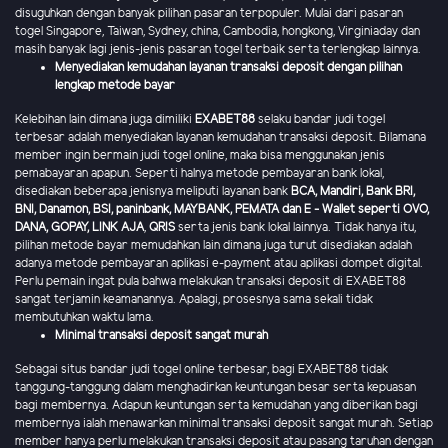
disuguhkan dengan banyak pilihan pasaran terpopuler. Mulai dari pasaran
togel Singapore, Taiwan, Sydney, china, Cambodia, hongkong, Virginiaday dan
masih banyak lagi jenis-jenis pasaran togel terbaik serta terlengkap lainnya.
Menyediakan kemudahan layanan transaksi deposit dengan pilihan
lengkap metode bayar
Kelebihan lain dimana juga dimiliki
EXABET88
selaku bandar judi togel
terbesar adalah menyediakan layanan kemudahan transaksi deposit. Bilamana
member ingin bermain judi togel online, maka bisa menggunakan jenis
pemabayaran apapun. Seperti halnya metode pembayaran bank lokal,
disediakan beberapa jenisnya meliputi layanan bank
BCA, Mandiri, Bank BRI,
BNI, Danamon, BSI, paninbank, MAYBANK, PEMATA dan E - Wallet seperti OVO,
DANA, GOPAY, LINK AJA
,
QRIS
serta jenis bank lokal lainnya. Tidak hanya itu,
pilihan metode bayar memudahkan lain dimana juga turut disediakan adalah
adanya metode pembayaran aplikasi e-payment atau aplikasi dompet digital.
Perlu pemain ingat pula bahwa melakukan transaksi deposit di EXABET88
sangat terjamin keamanannya. Apalagi, prosesnya sama sekali tidak
membutuhkan waktu lama.
Minimal transaksi deposit sangat murah
Sebagai situs bandar judi togel online terbesar, bagi EXABET88 tidak
tanggung-tanggung dalam menghadirkan keuntungan besar serta kepuasan
bagi membernya. Adapun keuntungan serta kemudahan yang diberikan bagi
membernya ialah menawarkan minimal transaksi deposit sangat murah. Setiap
member hanya perlu melakukan transaksi deposit atau pasang taruhan dengan