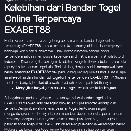
Kelebihan dari Bandar Togel
Online Terpercaya
EXABET88
Perlunya bermain serta bergabung bersama situs bandar togel online
terpercaya EXABET88 , tentu karena situs bandar judi togel ini mempunyai
berbagai kelebihan di dalamnya. Tidak heran bilamana bandar togel
terpercaya satu ini mempunyai kepercayaan di hati para peminat judi toto di
Indonesia. Disamping itu, beragam kelebihan yang dimilikinya, belum tentu pula
dipunyai situs bandar togel lain. Terlebih lagi, dengan sudah mempunyai lisensi
resmi, membuat
EXABET88
tidak perlu diragukan lagi kualitasnya. Lantas, apa
saja kelebihan dari bandar judi togel online terpercaya
EXABET88
ini? Supaya
tahu lebih banyak, berikut di bawah ini adalah beberapa kelebihannya:
Menyajikan banyak jenis pasaran togel terbaik serta terlengkap
Sebagaimana pada penjelasan sebelumnya, bahwa bandar togel online
EXABET88 menyediakan beragam banyak jenis pasaran terlengkap dan
terbaik. Dengan banyaknya jenis pasaran togel, tentu akan sangat
menguntungkan membernya. Karena member dapat mencoba peruntungan
terbaiknya dengan memilih jenis pasaran manapun. Terlebih, semua jenis
pasaran togel apapun di
EXABET88
disediakan pula dengan keuntungan besar.
Melalui situs bndar judi togel online terpercaya ini, setiap pemain akan