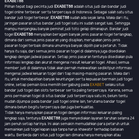
EXABET88
.
Pilihan tepat bagi pecinta judi
EXABET88
adalah situs judi dan bandar judi
togel online terbesar serta terpercaya di Indonesia. Sebagai salah satu situs
bandar judi togel terbesar,
EXABET88
sudah ada sejak lama. Maka dari itu,
jaringan pasaran situs bandar judi togel satu ini sudah sangat luas. Sehingga
mampu menjangkau banyak peminat judi toto gelap dimanapun. Bandar judi
togel
EXABET88
menyajikan beragam banyak jenis pasaran togel terlangkap,
dimana dari semua jenis pasaran yang disajikan, merupakan jenis-jenis
pasaran togel terbaik dimana umumnya banyak dipilih para petaruh. Tidak
hanya itu saja, dari semua jenis pasaran togel di dalamnya juga disediakan
lengkap dengan jadwal pasaran. Setiap jenis pasaran tentunya disediakan pula
informasi lengkap dan akurat mengenai result keluaran togel. Alhasil, semua
member judi di dalamnya tidak akan pernah melewatkan sedikitpun informasi
mengenai jadwal keluaran togel dari tiap masing-masing pasaran. Maka dari
itu, untuk mendapatkan banyak keuntungan serta kepuasan bermain judi togel
online, setiap pemain bisa memilih bergabung pada
EXABET
selaku situs
bandar judi togel dan slots terbesar serta paling terpercaya. Karena, semua
jenis permainan togel di situs bandar judi terpercaya satu ini, belum tentu
mudah dijumpai pada bandar judi togel online lain, terutama bandar togel
dimana belum begitu terpercaya dan juga berkualitas.
Tidak hanya menyajikan pasaran togel dengan informasi keluaran paling
lengkap saja, tentunya
EXABET88
juga menyediakan layanan taruhan selama 24
jam penuh setiap harinya. Ini akan semakin memudahkan para petaruh untuk
memainkan judi togel kapan saja tanpa harus khawatir terhadap batasan
waktu. Berbeda dari situs judi togel lain dimana hanya menyajikan atau