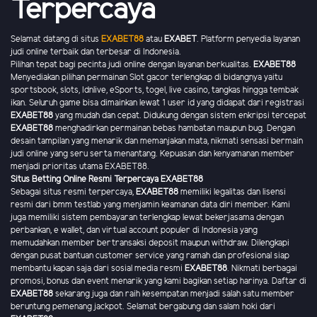
Terpercaya
Selamat datang di situs
EXABET88
atau
EXABET
. Platform penyedia layanan
judi online terbaik dan terbesar di Indonesia.
Pilihan tepat bagi pecinta judi online dengan layanan berkualitas.
EXABET88
Menyediakan pilihan permainan Slot gacor terlengkap di bidangnya yaitu
sportsbook, slots, Idnlive, eSports, togel, live casino, tangkas hingga tembak
ikan. Seluruh game bisa dimainkan lewat 1 user id yang didapat dari registrasi
EXABET88
yang mudah dan cepat. Didukung dengan sistem enkripsi tercepat
EXABET88
menghadirkan permainan bebas hambatan maupun bug. Dengan
desain tampilan yang menarik dan memanjakan mata, nikmati sensasi bermain
judi online yang seru serta menantang. Kepuasan dan kenyamanan member
menjadi prioritas utama EXABET88.
Situs Betting Online Resmi Terpercaya EXABET88
Sebagai situs resmi terpercaya,
EXABET88
memiliki legalitas dan lisensi
resmi dari bmm testlab yang menjamin keamanan data diri member. Kami
juga memiliki sistem pembayaran terlengkap lewat bekerjasama dengan
perbankan, e wallet, dan virtual account populer di Indonesia yang
memudahkan member bertransaksi deposit maupun withdraw. Dilengkapi
dengan pusat bantuan customer service yang ramah dan profesional siap
membantu kapan saja dari sosial media resmi
EXABET88
. Nikmati berbagai
promosi, bonus dan event menarik yang kami bagikan setiap harinya. Daftar di
EXABET88
sekarang juga dan raih kesempatan menjadi salah satu member
beruntung pemenang jackpot. Selamat bergabung dan salam hoki dari