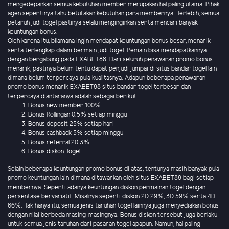
mengedepankan semua kebutuhan member merupakan hal paling utama. Pihak
agen sepertinya tahu betul akan kebutuhan para membernya. Terlebih, semua
petaruh judi togel pastinya selalu menginginkan serta mencari banyak
keuntungan bonus.
Oleh karena itu, bilamana ingin mendapat keuntungan bonus besar, menarik
serta terlengkap dalam bermain judi togel. Pemain bisa mendapatkannya
dengan bergabung pada EXABET88. Dari seluruh penawaran promo bonus
menarik, pastinya belum tentu dapat penjudi jumpai di situs bandar togel lain
dimana belum terpercaya pula kualitasnya. Adapun beberapa penawaran
promo bonus menarik EXABET88 situs bandar togel terbesar dan
terpercaya diantaranya adalah sebagai berikut:
Bonus new member 100%
Bonus Rollingan 0.5% setiap minggu
Bonus deposit 25% setiap hari
Bonus cashback 5% setiap minggu
Bonus referral 20.3%
Bonus diskon Togel
Selain beberapa keuntungan promo bonus di atas, tentunya masih banyak pula
promo keuntungan lain dimana ditawarkan oleh situs EXABET88 bagi setiap
membernya. Seperti adanya keuntungan diskon permainan togel dengan
persentase bervariatif. Misalnya seperti diskon 2D 29%, 3D 59% serta 4D
66%. Tak hanya itu, semua jenis taruhan togel lainnya juga menyediakan bonus
dengan nilai berbeda masing-masingnya. Bonus diskon tersebut juga berlaku
untuk semua jenis taruhan dari pasaran togel apapun. Namun, hal paling