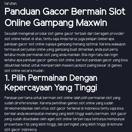
taruhan.
Panduan Gacor Bermain Slot
Online Gampang Maxwin
Sesudah mengenali produk slot game gacor terbaik dari beragam provider
slot online hebat di atas, tentu saja Anda harus juga pelajari beberapa
panduan gacor slot online supaya gampang menang optimal. Karena walaupun
termasuk perjudian online yang gampang buat dimainkan, anda pun perlu
ketahui mode permainan slot yang anda mainkan. Bila ingin tahu dan ingin
ketahui apa panduan gacor games slot online, berikut panduan gacor yang bisa
dibuktikan hebat untuk memperoleh maxwin jackpot paling besar di games
slot online secara mudah :
1. Pilih Permainan Dengan
Kepercayaan Yang Tinggi
Panduan pertama untuk bermain slot online ialah pilih permainan slot yang
sudah direferensikan. Karena pemilihan games slot online yang sudah
direkomendasikan oleh situs slot gacor terkenal di Indonesia tentu saja bisa
berikan anda kesempatan menang yang lebih tinggi waktu bermain. slot gacor
yang sudah disediakan oleh agen slot online terpercaya tentunya mempunyai
prosentase rtp yang lebih tinggi, dan peringkat yang lebih tinggi di komune
slot gacor indonesia.