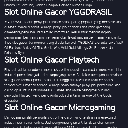
permainan online terbitan Joker123 seperti Lucky Wheel, Phoenix 888,
Flames Of Fortune, Golden Dragon, CaiShen Riches Bingo.
Slot Online Gacor YGGDRASIL
YGGDRASIL adalah penyuplai taruhan online paling populer yang berbasiskan
di Malta. Walau disebut sebagai penyuplai terbaru slot yang gampang
dimenangi, penyuplai ini memiliki komitmen selalu untuk mendatangkan
pengalaman bermain yang menyenangkan lewat macam permainan yang unik.
Tipe slot gacor terpopuler yang diedarkan oleh YGGDRASIL diantaranya Vault
Of Fortune, Valley Of The Gods, Wild Wild Gold, Vikings Go Berzerk, dan
Rainbow Ryan.
Slot Online Gacor Playtech
Playtech adalah produsen mesin
slot online
populer dan sudah menekuni dalam
industri permainan judi online sepanjang tahun. Sediakan beragam permainan
slot gacor terbaik pada tingkat RTP tinggi dan tawarkan feature bonus
terkomplet, Playtech terang sebagai salah satunya penyuplai permainan slot
gacor opsi untuk slot Indonesia. Games slot online paling melipur dari
penyuplai Playtech yang perlu Anda coba diantaranya Age of the Gods,
Gladiator.
Slot Online Gacor Microgaming
Microgaming ialah penyuplai slot online gacor yang telah lama menekuni di
industri permainan online. Jadi pengembang piranti lunak taruhan online
pertama di dunia yang dibangun di tahun 1994, penyuplai ini tentu tawarkan