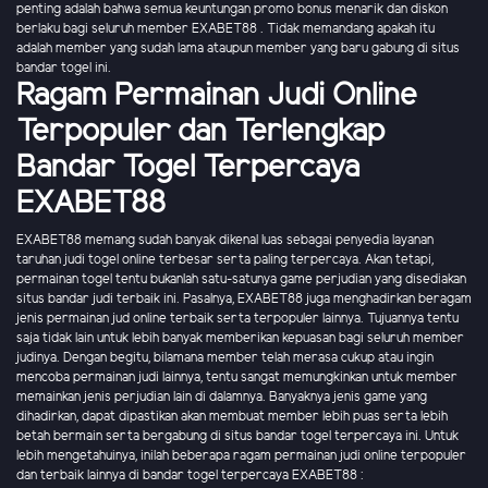
penting adalah bahwa semua keuntungan promo bonus menarik dan diskon
berlaku bagi seluruh member EXABET88 . Tidak memandang apakah itu
adalah member yang sudah lama ataupun member yang baru gabung di situs
bandar togel ini.
Ragam Permainan Judi Online
Terpopuler dan Terlengkap
Bandar Togel Terpercaya
EXABET88
EXABET88 memang sudah banyak dikenal luas sebagai penyedia layanan
taruhan judi togel online terbesar serta paling terpercaya. Akan tetapi,
permainan togel tentu bukanlah satu-satunya game perjudian yang disediakan
situs bandar judi terbaik ini. Pasalnya, EXABET88 juga menghadirkan beragam
jenis permainan jud online terbaik serta terpopuler lainnya. Tujuannya tentu
saja tidak lain untuk lebih banyak memberikan kepuasan bagi seluruh member
judinya. Dengan begitu, bilamana member telah merasa cukup atau ingin
mencoba permainan judi lainnya, tentu sangat memungkinkan untuk member
memainkan jenis perjudian lain di dalamnya. Banyaknya jenis game yang
dihadirkan, dapat dipastikan akan membuat member lebih puas serta lebih
betah bermain serta bergabung di situs bandar togel terpercaya ini. Untuk
lebih mengetahuinya, inilah beberapa ragam permainan judi online terpopuler
dan terbaik lainnya di bandar togel terpercaya EXABET88 :