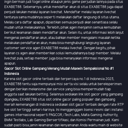
ingin bermain judi togel online ataupun jenis game perjudian lainnya pada situs
EXABET88. Sebenarnya, untuk mendaftar akun di situs EXABET88 juga dapat
penjudi lakukan melalui layanan livechat. Mendaftar melalui layanan livechat
tentunya sama mudahnya seperti melakukan daftar langsung di situs utama.
Melalu cara daftar apapun, dipastikan semua penjudi akan senantiasa selalu
mudah untuk melakukannya. Terlebih, pihak agen menjamin semua kemudahan
berikut keamanan dalam mendaftar akun. Selain itu, untuk informasi lebih lanjut
mengenai pendaftaran akun, atau bahkan member mengalami masalah ketika
melakukan pendaftaran akun, maka bisa menghubungi langsung layanan
customer service agen EXABET88 melalui livechat. Dengan begitu, pihak
layanan cs agen akan memberikan solusi kemudahannya bagi member. Melalui
livechat pula, setiap member juga bisa menanyakan informasi mengenai
apapun.
Gacor Slot Online Gampang Menang Mudah Maxwin Sempaksional No #1
Indonesia
Karena slot gacor online terbaik dan terpercaya no.1 di Indonesia 2023,
EXABET88 tentu saja mempunyai misi serta visi selalu untuk bereksperimen
dengan berikan mekanisme dan service yang bisa mempermudah tiap
anggota saat lakukan betting. Selainnya sediakan link slot gacor yang gampang
dijangkau, EXABET88 situs slot online gacor paling populer dan gampang
meraih kemenangan di Indonesia sediakan slot gacor terbaik dengan rate RTP
live slot tertinggi sehari-harinya. Ini menggenggam lisensi resmi dari instansi
games internasional seperti PAGCOR, iTech Labs, Malta Gaming Authority,
BMM Testlabs, Lab Gaming Bersertifikasi, dan Komisi Permainan judi. Kami
sudah pasti bisa jamin keamanan dan kenyamanan Anda waktu main di website