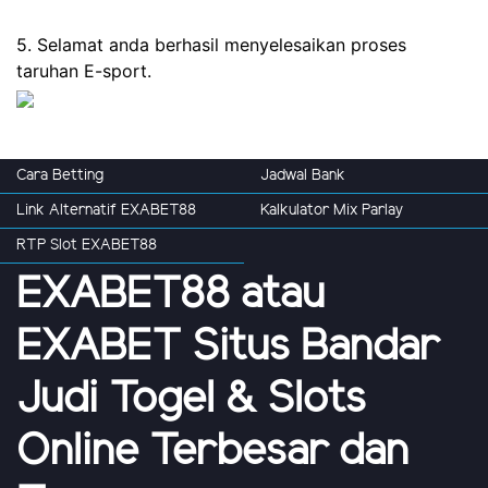
5. Selamat anda berhasil menyelesaikan proses
taruhan E-sport.
Cara Betting
Jadwal Bank
Link Alternatif EXABET88
Kalkulator Mix Parlay
RTP Slot EXABET88
EXABET88 atau
EXABET Situs Bandar
Judi Togel & Slots
Online Terbesar dan